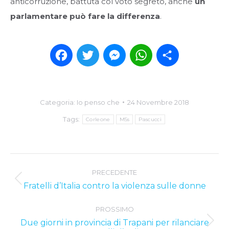
anticorruzione, battuta col voto segreto, anche
un
parlamentare può fare la differenza
.
Facebook
Twitter
Messenger
WhatsApp
Condividi
Categoria:
Io penso che
24 Novembre 2018
Tags:
Corleone
M5s
Pascucci
Post
PRECEDENTE
navigation
Previous
Fratelli d’Italia contro la violenza sulle donne
post:
PROSSIMO
Due giorni in provincia di Trapani per rilanciare
Next