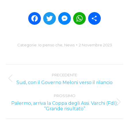
Facebook
Twitter
Messenger
WhatsApp
Condividi
Categorie:
Io penso che
,
News
2 Novembre 2023
Post
PRECEDENTE
navigation
Previous
Sud, con il Governo Meloni verso il rilancio
post:
PROSSIMO
Palermo, arriva la Coppa degli Assi. Varchi (FdI):
Next
“Grande risultato”
post: