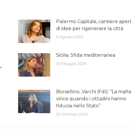
Palermo Capitale, cantiere aper
di idee per rigenerare la città
6 Agosto 2026
Sicilia. Sfida mediterranea
20 Maggio 2026
”
Borsellino, Varchi (FdI): “La mafia 
vince quando i cittadini hanno
fiducia nello Stato”
20 Gennaio 2026