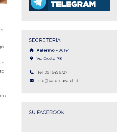
er
SEGRETERIA
li.
Palermo
– 90144
Via Giotto, 78
 un
tto
Tel: 091 6496727
info@carolinavarchi.it
oro
SU FACEBOOK