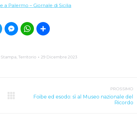
 a Palermo – Giornale di Sicilia
book
Twitter
Messenger
WhatsApp
Condividi
 Stampa
,
Territorio
29 Dicembre 2023
PROSSIMO
Foibe ed esodo: sì al Museo nazionale del
Next
Ricordo
post: