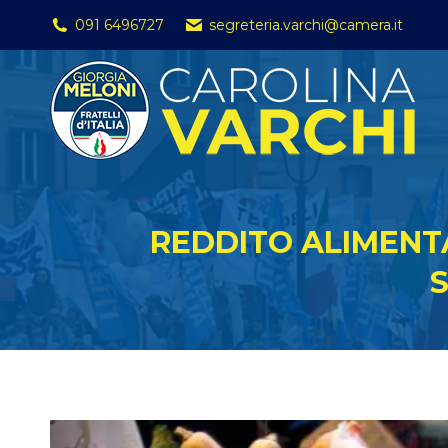
091 6496727
segreteria.varchi@camera.it
REDDITO ALIMENT