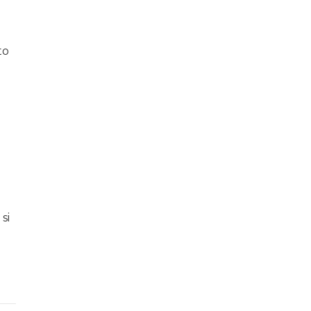
to
si