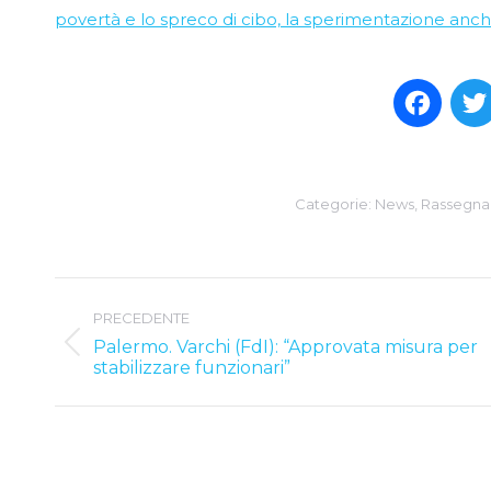
povertà e lo spreco di cibo, la sperimentazione anche
Face
Categorie:
News
,
Rassegna
Post
PRECEDENTE
navigation
Palermo. Varchi (FdI): “Approvata misura per
Previous
stabilizzare funzionari”
post: