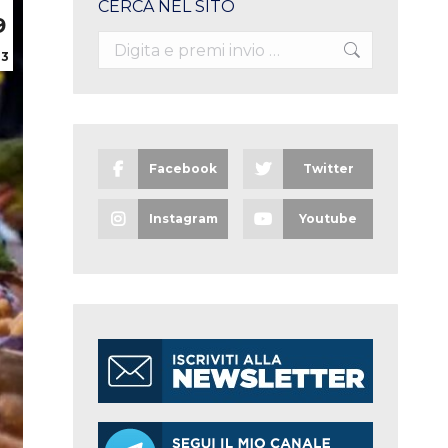
CERCA NEL SITO
9
Search:
23
Facebook
Twitter
Instagram
Youtube