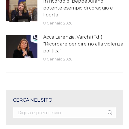
In ricordo di Beppe Alfano,
potente esempio di coraggio e
libertà
8 Gennaio 2026
Acca Larenzia, Varchi (FdI):
“Ricordare per dire no alla violenza
politica”
8 Gennaio 2026
CERCA NEL SITO
Search: