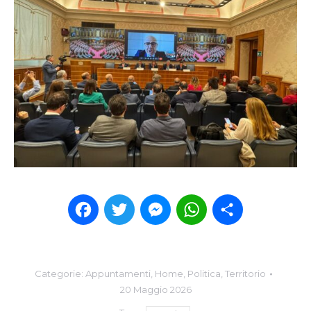
Facebook
Twitter
Messenger
WhatsApp
Condividi
Categorie:
Appuntamenti
,
Home
,
Politica
,
Territorio
20 Maggio 2026