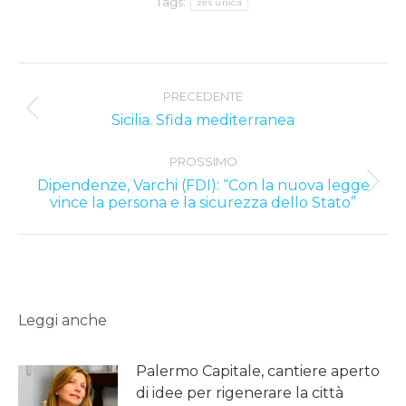
Tags:
zes unica
Post
PRECEDENTE
navigation
Previous
Sicilia. Sfida mediterranea
post:
PROSSIMO
Dipendenze, Varchi (FDI): “Con la nuova legge
Next
vince la persona e la sicurezza dello Stato”
post:
Leggi anche
Palermo Capitale, cantiere aperto
di idee per rigenerare la città