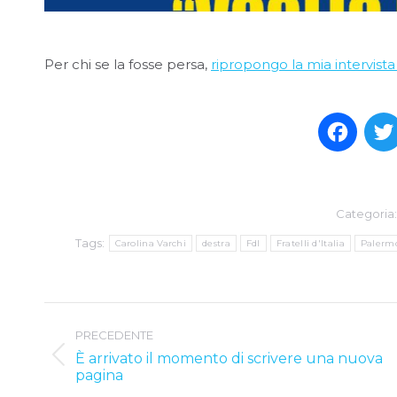
Per chi se la fosse persa,
ripropongo la mia intervist
Face
Categoria
Tags:
Carolina Varchi
destra
FdI
Fratelli d'Italia
Palerm
Post
PRECEDENTE
navigation
È arrivato il momento di scrivere una nuova
Previous
pagina
post: