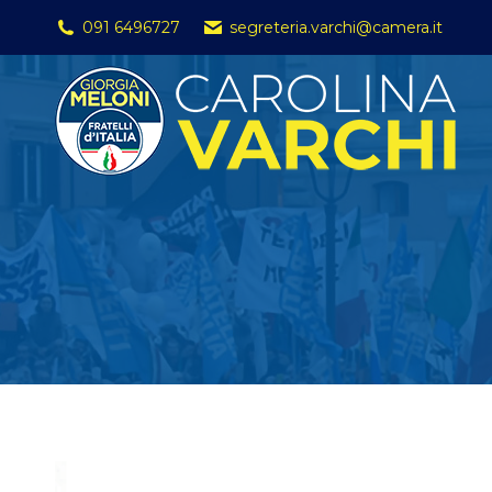
091 6496727
segreteria.varchi@camera.it