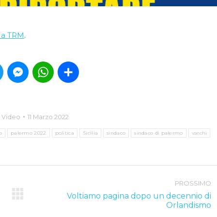
a a TRM
.
book
Twitter
Messenger
WhatsApp
Condividi
:
Video
11 Marzo 2022
o
palermo 2022
politica
Sicilia
sindaco
sindaco di palermo
varchi
PROSSIMO
Voltiamo pagina dopo un decennio di
Next
Orlandismo
post: