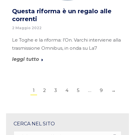
Questa riforma è un regalo alle
correnti
2 Maggio 2022
Le Toghe e la riforma: l’On. Varchi interviene alla
trasmissione Omnibus, in onda su La7
leggi tutto
1
2
3
4
5
…
9
→
CERCA NEL SITO
Search: