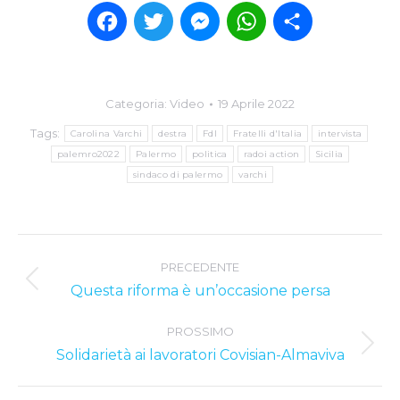
Facebook
Twitter
Messenger
WhatsApp
Condividi
Categoria:
Video
19 Aprile 2022
Tags:
Carolina Varchi
destra
FdI
Fratelli d'Italia
intervista
palemro2022
Palermo
politica
radoi action
Sicilia
sindaco di palermo
varchi
Post
PRECEDENTE
navigation
Previous
Questa riforma è un’occasione persa
post:
PROSSIMO
Next
Solidarietà ai lavoratori Covisian-Almaviva
post: