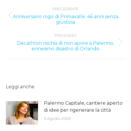
Post
PRECEDENTE
navigation
Anniversario rogo di Primavalle: 46 anni senza
Previous
giustizia
post:
PROSSIMO
Decathlon rischia di non aprire a Palermo,
Next
ennesimo disastro di Orlando
post:
Leggi anche
Palermo Capitale, cantiere aperto
di idee per rigenerare la città
6 Agosto 2026