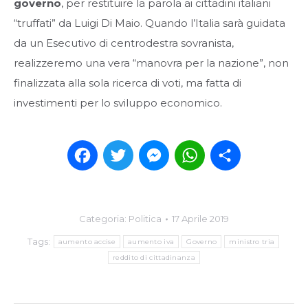
governo
, per restituire la parola ai cittadini italiani
“truffati” da Luigi Di Maio. Quando l’Italia sarà guidata
da un Esecutivo di centrodestra sovranista,
realizzeremo una vera “manovra per la nazione”, non
finalizzata alla sola ricerca di voti, ma fatta di
investimenti per lo sviluppo economico.
Facebook
Twitter
Messenger
WhatsApp
Condividi
Categoria:
Politica
17 Aprile 2019
Tags:
aumento accise
aumento iva
Governo
ministro tria
reddito di cittadinanza