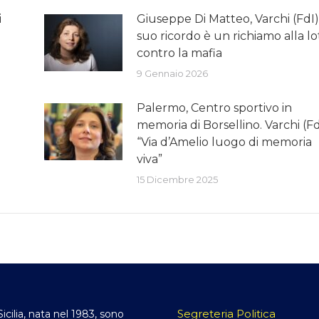
i
Giuseppe Di Matteo, Varchi (FdI): 
suo ricordo è un richiamo alla lo
contro la mafia
9 Gennaio 2026
Palermo, Centro sportivo in
memoria di Borsellino. Varchi (Fd
“Via d’Amelio luogo di memoria
viva”
15 Dicembre 2025
Segreteria Politica
Sicilia, nata nel 1983, sono