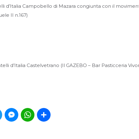
lli d’Italia Campobello di Mazara congiunta con il movimen
ele II n.167)
elli d’Italia Castelvetrano (Il GAZEBO – Bar Pasticceria Vivo
book
Twitter
Messenger
WhatsApp
Condividi