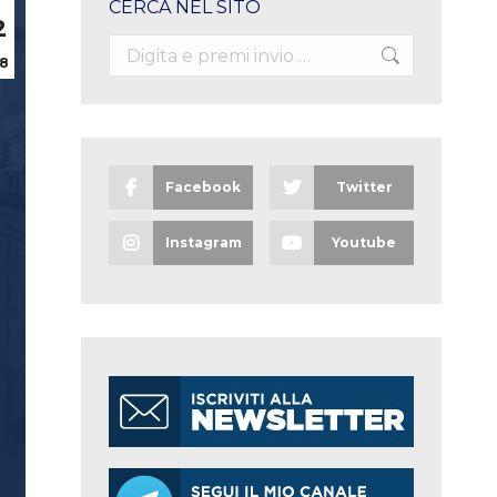
CERCA NEL SITO
2
Search:
8
Facebook
Twitter
Instagram
Youtube