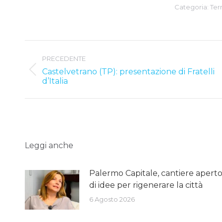
Categoria:
Terr
Post
PRECEDENTE
navigation
Castelvetrano (TP): presentazione di Fratelli
Previous
d’Italia
post:
Leggi anche
Palermo Capitale, cantiere apert
di idee per rigenerare la città
6 Agosto 2026