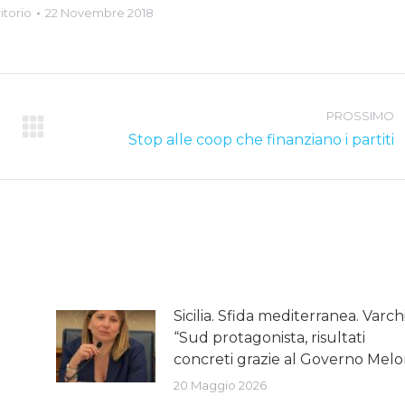
itorio
22 Novembre 2018
PROSSIMO
Next
Stop alle coop che finanziano i partiti
post:
o
Sicilia. Sfida mediterranea. Varchi
“Sud protagonista, risultati
concreti grazie al Governo Melo
20 Maggio 2026