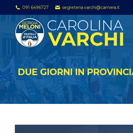
091 6496727
segreteria.varchi@camera.it
DUE GIORNI IN PROVINCI