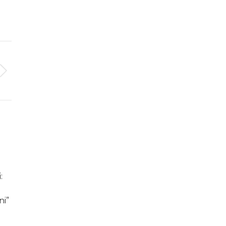
:
ni”