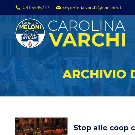
091 6496727
segreteria.varchi@camera.it
ARCHIVIO 
Stop alle coop c