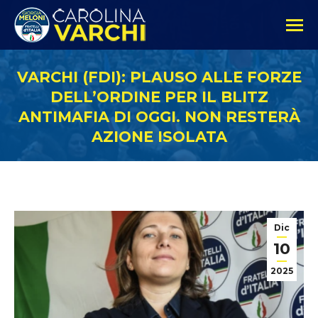
VARCHI (FDI): PLAUSO ALLE FORZE
DELL’ORDINE PER IL BLITZ
ANTIMAFIA DI OGGI. NON RESTERÀ
AZIONE ISOLATA
Dic
10
2025