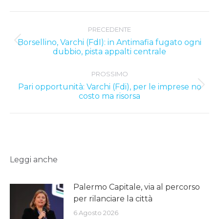
Post
PRECEDENTE
navigation
Borsellino, Varchi (FdI): in Antimafia fugato ogni
Previous
dubbio, pista appalti centrale
post:
PROSSIMO
Pari opportunità: Varchi (Fdi), per le imprese no
Next
costo ma risorsa
post:
Leggi anche
Palermo Capitale, via al percorso
per rilanciare la città
6 Agosto 2026