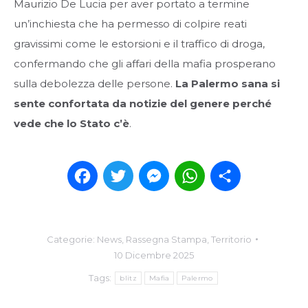
Maurizio De Lucia per aver portato a termine
un’inchiesta che ha permesso di colpire reati
gravissimi come le estorsioni e il traffico di droga,
confermando che gli affari della mafia prosperano
sulla debolezza delle persone.
La Palermo sana si
sente confortata da notizie del genere perché
vede che lo Stato c’è
.
Facebook
Twitter
Messenger
WhatsApp
Condividi
Categorie:
News
,
Rassegna Stampa
,
Territorio
10 Dicembre 2025
Tags:
blitz
Mafia
Palermo