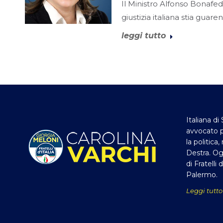
Il Ministro Alfonso Bonafe
giustizia italiana stia guar
leggi tutto
Italiana di 
avvocato p
la politica
Destra. Og
di Fratelli 
Palermo.
Leggi tutto