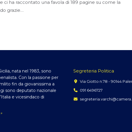
de ci ha raccontato una favola di 189 pagine su come la
endo grazie…
Segreteria Politica
Sicilia, nata nel 1983, sono
enalista. Con la passione per
Via Giotto n.78 - 90144 Pal
, milito fin da giovanissima a
gi sono deputato nazionale
091 6496727
d’Italia e vicesindaco di
segreteria.varchi@camera.
 »