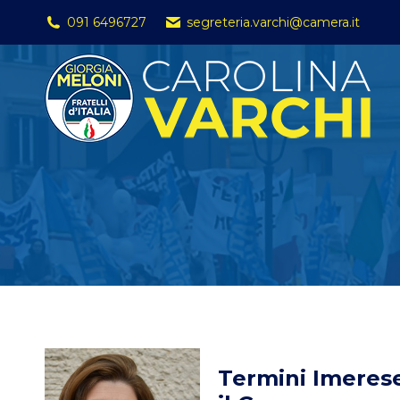
091 6496727
segreteria.varchi@camera.it
Termini Imerese: