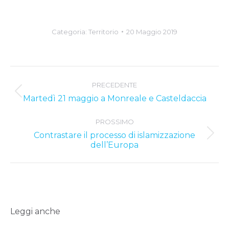
Categoria:
Territorio
20 Maggio 2019
Post
PRECEDENTE
navigation
Previous
Martedì 21 maggio a Monreale e Casteldaccia
post:
PROSSIMO
Contrastare il processo di islamizzazione
Next
dell’Europa
post:
Leggi anche