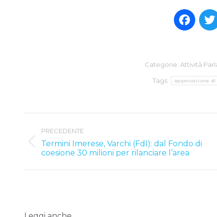
Face
Categorie:
Attività Pa
Tags:
approvazione dl
Post
PRECEDENTE
navigation
Termini Imerese, Varchi (FdI): dal Fondo di
Previous
coesione 30 milioni per rilanciare l’area
post:
Leggi anche