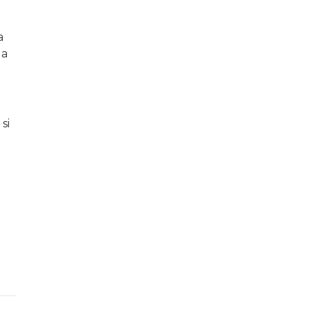
a
la
si