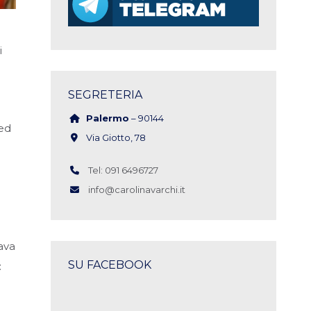
i
SEGRETERIA
Palermo
– 90144
 ed
Via Giotto, 78
Tel: 091 6496727
info@carolinavarchi.it
ava
SU FACEBOOK
: