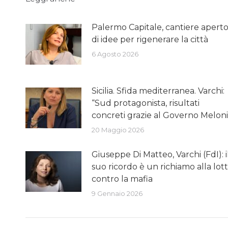
Palermo Capitale, cantiere apert
di idee per rigenerare la città
6 Agosto 2026
Sicilia. Sfida mediterranea. Varchi:
“Sud protagonista, risultati
concreti grazie al Governo Meloni
20 Maggio 2026
Giuseppe Di Matteo, Varchi (FdI): i
suo ricordo è un richiamo alla lot
contro la mafia
9 Gennaio 2026