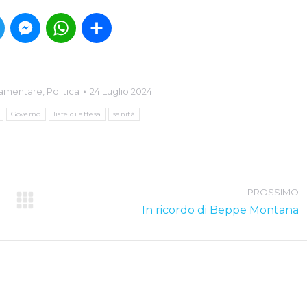
book
Twitter
Messenger
WhatsApp
Condividi
rlamentare
,
Politica
24 Luglio 2024
Governo
liste di attesa
sanità
PROSSIMO
Next
In ricordo di Beppe Montana
post: