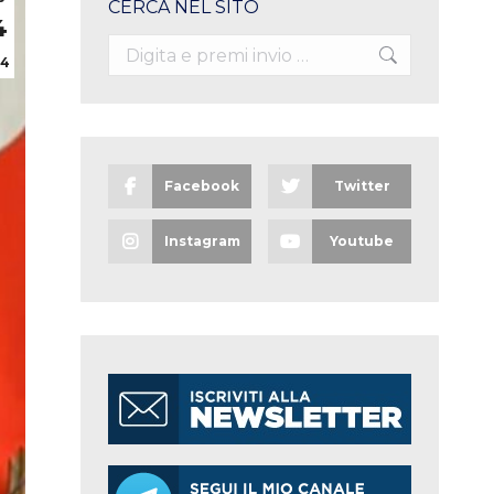
CERCA NEL SITO
4
Search:
24
Facebook
Twitter
Instagram
Youtube