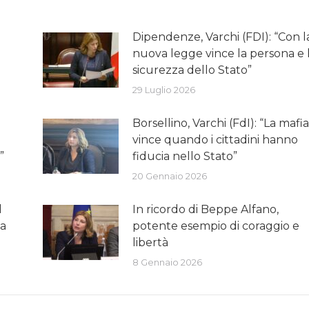
o
Dipendenze, Varchi (FDI): “Con l
nuova legge vince la persona e 
sicurezza dello Stato”
29 Luglio 2026
Borsellino, Varchi (FdI): “La mafia 
vince quando i cittadini hanno
”
fiducia nello Stato”
20 Gennaio 2026
l
In ricordo di Beppe Alfano,
ta
potente esempio di coraggio e
libertà
8 Gennaio 2026