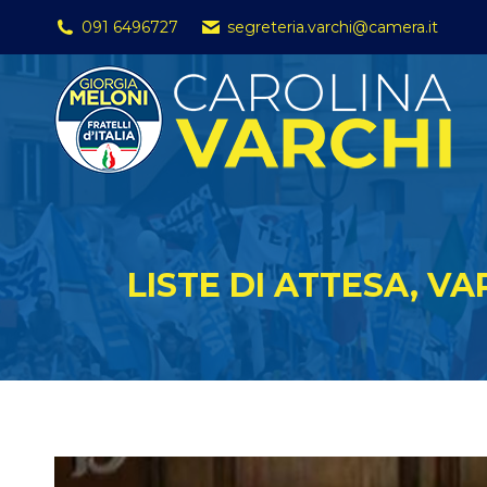
091 6496727
segreteria.varchi@camera.it
LISTE DI ATTESA, VA