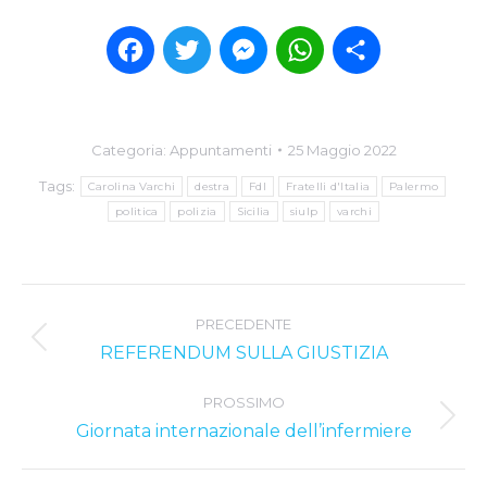
Facebook
Twitter
Messenger
WhatsApp
Condividi
Categoria:
Appuntamenti
25 Maggio 2022
Tags:
Carolina Varchi
destra
FdI
Fratelli d'Italia
Palermo
politica
polizia
Sicilia
siulp
varchi
Post
PRECEDENTE
navigation
Previous
REFERENDUM SULLA GIUSTIZIA
post:
PROSSIMO
Next
Giornata internazionale dell’infermiere
post: