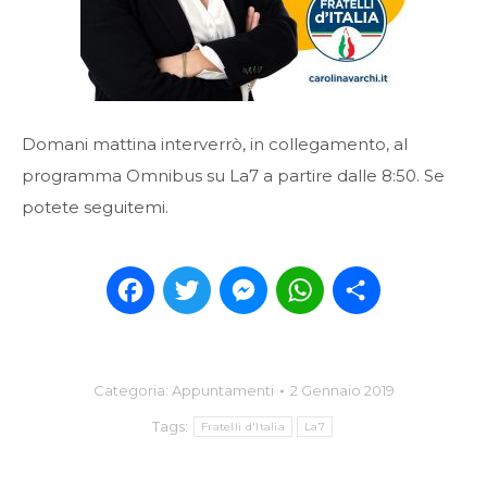
Domani mattina interverrò, in collegamento, al
programma Omnibus su La7 a partire dalle 8:50. Se
potete seguitemi.
Facebook
Twitter
Messenger
WhatsApp
Condividi
Categoria:
Appuntamenti
2 Gennaio 2019
Tags:
Fratelli d'Italia
La7