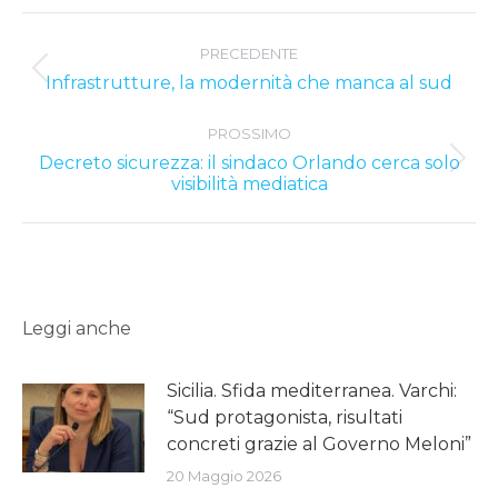
Post
PRECEDENTE
navigation
Previous
Infrastrutture, la modernità che manca al sud
post:
PROSSIMO
Decreto sicurezza: il sindaco Orlando cerca solo
Next
visibilità mediatica
post:
Leggi anche
Sicilia. Sfida mediterranea. Varchi:
“Sud protagonista, risultati
concreti grazie al Governo Meloni”
20 Maggio 2026