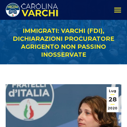
IMMIGRATI: VARCHI (FDI),
DICHIARAZIONI PROCURATORE
AGRIGENTO NON PASSINO
INOSSERVATE
Lug
28
2020