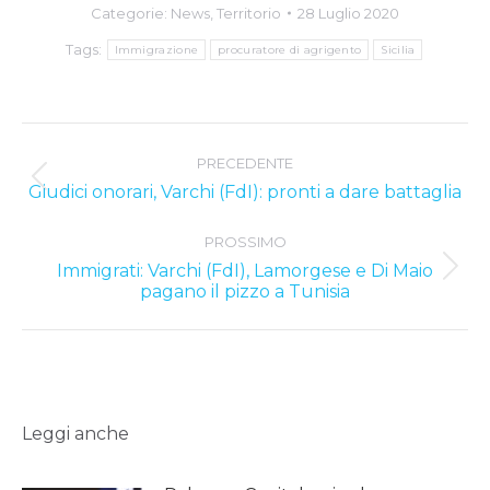
Categorie:
News
,
Territorio
28 Luglio 2020
Tags:
Immigrazione
procuratore di agrigento
Sicilia
Post
PRECEDENTE
navigation
Previous
Giudici onorari, Varchi (FdI): pronti a dare battaglia
post:
PROSSIMO
Immigrati: Varchi (FdI), Lamorgese e Di Maio
Next
pagano il pizzo a Tunisia
post:
Leggi anche