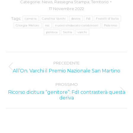
Categorie:
News
,
Rassegna Stampa
,
Territorio
17 Novembre 2022
Tags:
camera
Carolina Varchi
destra
FdI
Fratelli d'Italia
Giorgia Meloni
nsc
nuovo sindacato carabinieri
Palermo
politica
Sicilia
varchi
Post
PRECEDENTE
navigation
Previous
All’On. Varchi il Premio Nazionale San Martino
post:
PROSSIMO
Ricorso dicitura “genitore”: FdI contrasterà questa
Next
deriva
post: