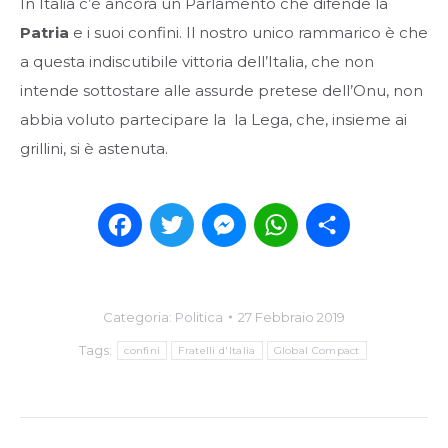
In Italia c’è ancora un Parlamento che difende la
Patria
e i suoi confini. Il nostro unico rammarico è che
a questa indiscutibile vittoria dell’Italia, che non
intende sottostare alle assurde pretese dell’Onu, non
abbia voluto partecipare la la Lega, che, insieme ai
grillini, si è astenuta.
Facebook
Twitter
Messenger
WhatsApp
Condividi
Categoria:
Politica
27 Febbraio 2019
Tags:
confini
Fratelli d'Italia
Global Compact
Post