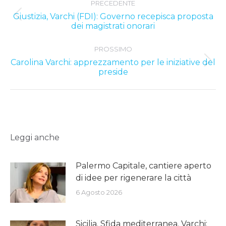
PRECEDENTE
navigation
Giustizia, Varchi (FDI): Governo recepisca proposta
Previous
dei magistrati onorari
post:
PROSSIMO
Carolina Varchi: apprezzamento per le iniziative del
Next
preside
post:
Leggi anche
Palermo Capitale, cantiere aperto
di idee per rigenerare la città
6 Agosto 2026
Sicilia. Sfida mediterranea. Varchi: