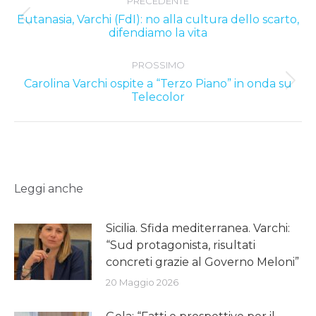
PRECEDENTE
navigation
Eutanasia, Varchi (FdI): no alla cultura dello scarto,
Previous
difendiamo la vita
post:
PROSSIMO
Carolina Varchi ospite a “Terzo Piano” in onda su
Next
Telecolor
post:
Leggi anche
Sicilia. Sfida mediterranea. Varchi:
“Sud protagonista, risultati
concreti grazie al Governo Meloni”
20 Maggio 2026