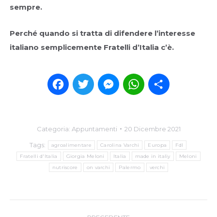
sempre.
Perché quando si tratta di difendere l’interesse
italiano semplicemente Fratelli d’Italia c’è.
Facebook
Twitter
Messenger
WhatsApp
Condividi
Categoria:
Appuntamenti
20 Dicembre 2021
Tags:
agroalimentare
Carolina Varchi
Europa
FdI
Fratelli d'Italia
Giorgia Meloni
Italia
made in italiy
Meloni
nutriscore
on varchi
Palermo
verchi
Post