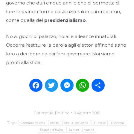
governo che duri cinque anni e che ci permetta di
fare le grandi riforme costituzionali in cui crediamo,
come quella del
presidenzialismo
.
No ai giochi di palazzo, no alle alleanze innaturali.
Occorre restituire la parola agli elettori affinché siano
loro a decidere da chi farsi governare. Noi siamo
pronti alla sfida.
Facebook
Twitter
Messenger
WhatsApp
Condividi
Categoria:
Politica
9 Agosto 2019
Tags:
Carolina Varchi
conte
crisi di governo
di maio
Elezioni
Fratelli d'Italia
Salvini
varchi