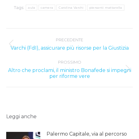
Tags:
aula
camera
Carolina Varchi
piersanti mattarella
Post
PRECEDENTE
navigation
Previous
Varchi (FdI), assicurare più risorse per la Giustizia
post:
PROSSIMO
Altro che proclami, il ministro Bonafede si impegni
Next
per riforme vere
post:
Leggi anche
Palermo Capitale, via al percorso