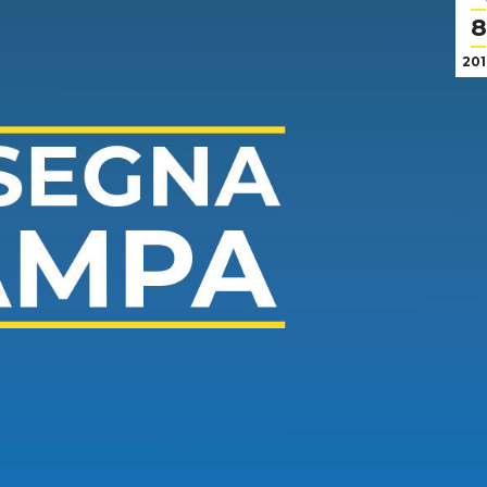
8
201