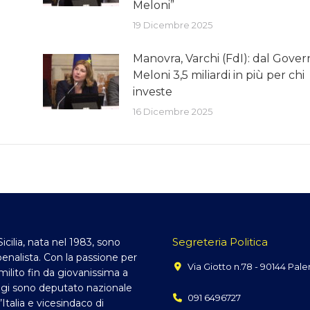
Meloni”
19 Dicembre 2025
Manovra, Varchi (FdI): dal Gover
Meloni 3,5 miliardi in più per chi
investe
16 Dicembre 2025
Segreteria Politica
Sicilia, nata nel 1983, sono
enalista. Con la passione per
Via Giotto n.78 - 90144 Pal
, milito fin da giovanissima a
gi sono deputato nazionale
091 6496727
d’Italia e vicesindaco di