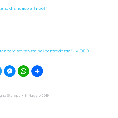
candidi sindaco a Tripoli”
ntenitore sovranista nel centrodestra” | VIDEO
book
Twitter
Messenger
WhatsApp
Condividi
gna Stampa
8 Maggio 2019