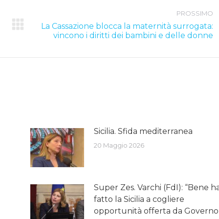
PROSSIMO
La Cassazione blocca la maternità surrogata:
Next
vincono i diritti dei bambini e delle donne
post:
Sicilia. Sfida mediterranea
20 Maggio 2026
Super Zes. Varchi (FdI): “Bene h
fatto la Sicilia a cogliere
opportunità offerta da Governo