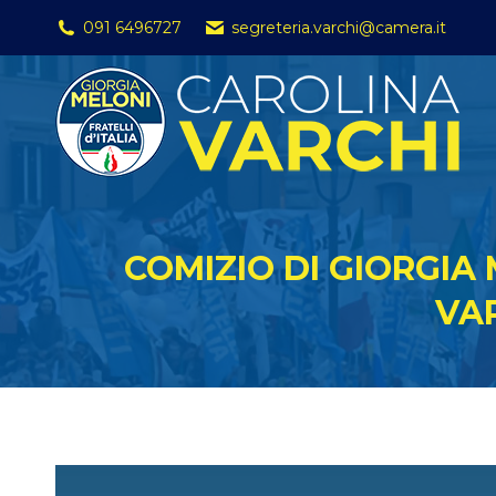
091 6496727
segreteria.varchi@camera.it
COMIZIO DI GIORGIA
VA