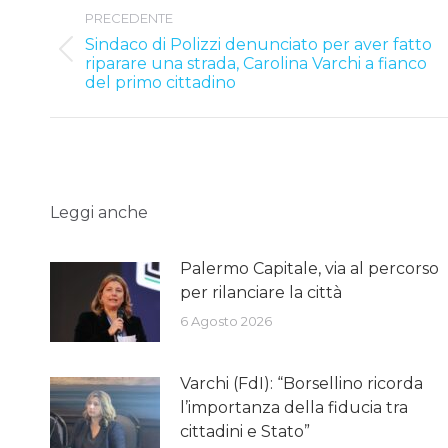
PRECEDENTE
navigation
Sindaco di Polizzi denunciato per aver fatto
Previous
riparare una strada, Carolina Varchi a fianco
post:
del primo cittadino
Leggi anche
Palermo Capitale, via al percorso
per rilanciare la città
6 Agosto 2026
Varchi (FdI): “Borsellino ricorda
l’importanza della fiducia tra
cittadini e Stato”