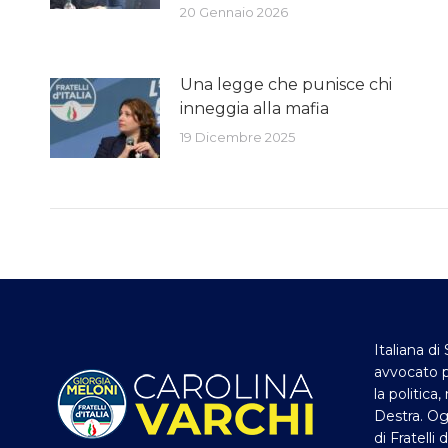
20 Gennaio 2026
Una legge che punisce chi
inneggia alla mafia
19 Dicembre 2025
Italiana di 
avvocato p
la politica
Destra. Og
di Fratelli 