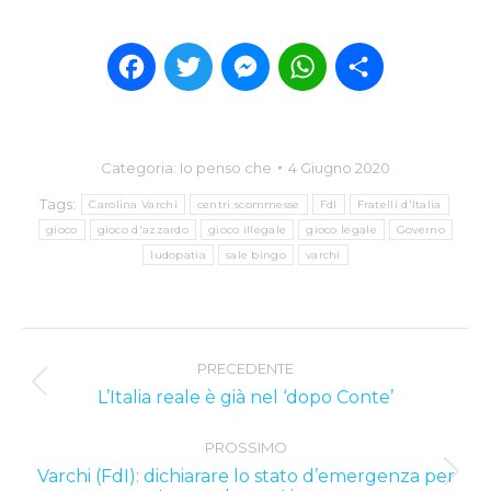
Facebook
Twitter
Messenger
WhatsApp
Condividi
Categoria:
Io penso che
4 Giugno 2020
Tags:
Carolina Varchi
centri scommesse
FdI
Fratelli d'Italia
gioco
gioco d'azzardo
gioco illegale
gioco legale
Governo
ludopatia
sale bingo
varchi
Post
PRECEDENTE
navigation
Previous
L’Italia reale è già nel ‘dopo Conte’
post:
PROSSIMO
Varchi (FdI): dichiarare lo stato d’emergenza per
Next