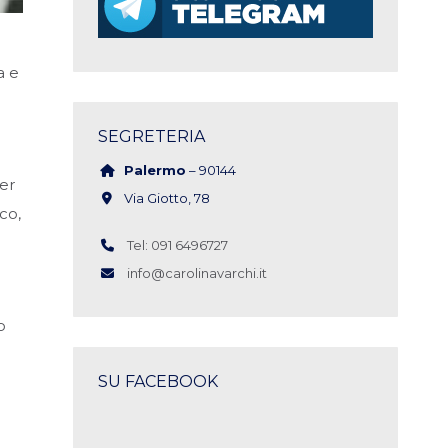
a e
SEGRETERIA
Palermo
– 90144
er
Via Giotto, 78
co,
Tel: 091 6496727
info@carolinavarchi.it
o
SU FACEBOOK