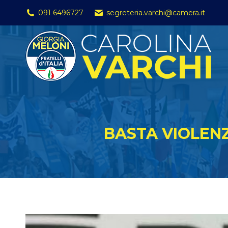
091 6496727
segreteria.varchi@camera.it
BASTA VIOLENZ