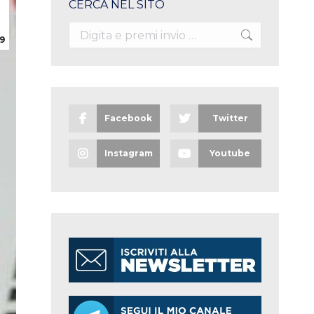
CERCA NEL SITO
Search:
9
Facebook
Twitter
Instagram
Youtube