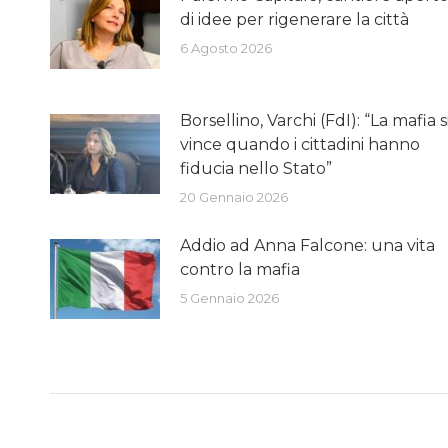
di idee per rigenerare la città
6 Agosto 2026
Borsellino, Varchi (FdI): “La mafia s
vince quando i cittadini hanno
fiducia nello Stato”
20 Gennaio 2026
Addio ad Anna Falcone: una vita
contro la mafia
5 Gennaio 2026