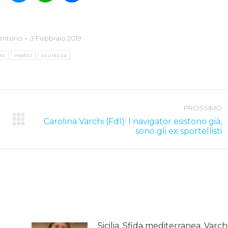
rritorio
3 Febbraio 2019
ro
medici
sicurezza
PROSSIMO
Carolina Varchi (FdI): I navigator esistono già,
Next
sono gli ex sportellisti
post:
o
Sicilia. Sfida mediterranea. Varchi