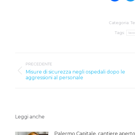
Categoria:
Te
Tags:
lavo
Post
PRECEDENTE
navigation
Misure di sicurezza negli ospedali dopo le
Previous
aggressioni al personale
post:
Leggi anche
Palermo Capitale, cantiere apert