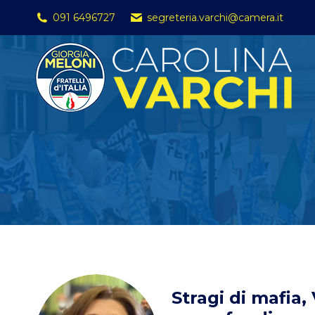
091 6496727
segreteria.varchi@camera.it
Stragi di mafia,