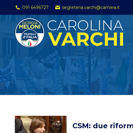
091 6496727
segreteria.varchi@camera.it
CSM: due riform