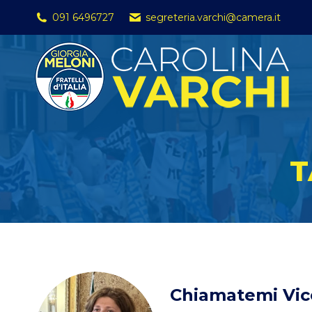
091 6496727
segreteria.varchi@camera.it
T
Chiamatemi Vic