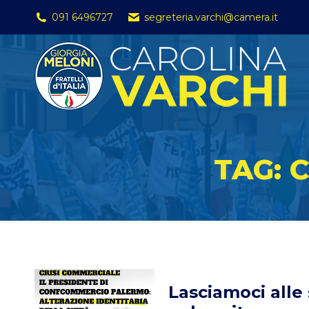
091 6496727
segreteria.varchi@camera.it
TAG:
Lasciamoci alle s