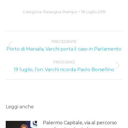
Categoria:
Rassegna Stampa
18 Luglio 2019
Post
PRECEDENTE
navigation
Previous
Porto di Marsala, Varchi porta il caso in Parlamento
post:
PROSSIMO
Next
19 luglio, l’on. Varchi ricorda Paolo Borsellino
post:
Leggi anche
Palermo Capitale, via al percorso