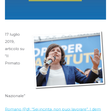
17 luglio
2019,
articolo su
“Il
Primato
Nazionale”
Romano (Pd): “Sei incinta, non puoi lavorare”. I dem