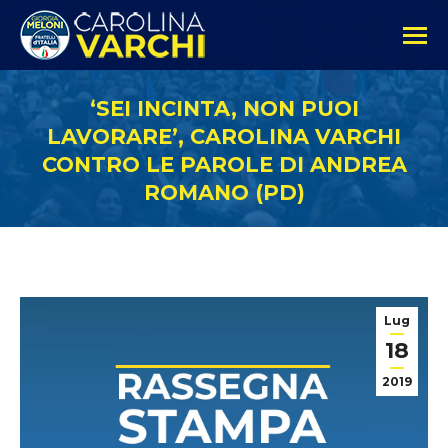
‘SEI INCINTA, NON PUOI
LAVORARE’, CAROLINA VARCHI
CONTRO LE PAROLE DI ANDREA
ROMANO (PD)
Lug
18
2019