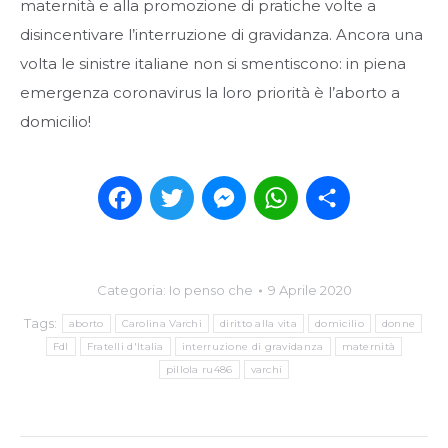
maternità e alla promozione di pratiche volte a
disincentivare l’interruzione di gravidanza. Ancora una
volta le sinistre italiane non si smentiscono: in piena
emergenza coronavirus la loro priorità è l’aborto a
domicilio!
Facebook
Twitter
Messenger
WhatsApp
Condividi
Categoria:
Io penso che
9 Aprile 2020
Tags:
aborto
Carolina Varchi
diritto alla vita
domicilio
donne
FdI
Fratelli d'Italia
interruzione di gravidanza
maternità
pillola ru486
varchi