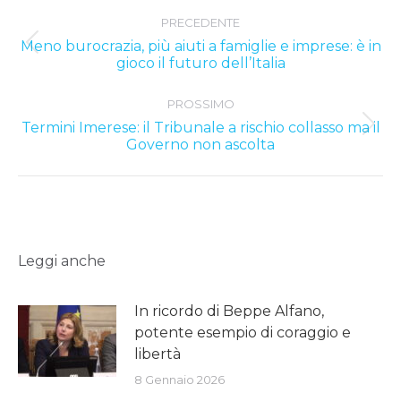
Post
PRECEDENTE
navigation
Meno burocrazia, più aiuti a famiglie e imprese: è in
Previous
gioco il futuro dell’Italia
post:
PROSSIMO
Termini Imerese: il Tribunale a rischio collasso ma il
Next
Governo non ascolta
post:
Leggi anche
In ricordo di Beppe Alfano,
potente esempio di coraggio e
libertà
8 Gennaio 2026