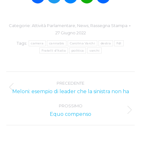
Categorie:
Attività Parlamentare
,
News
,
Rassegna Stampa
27 Giugno 2022
Tags:
camera
cannabis
Carolina Varchi
destra
FdI
Fratelli d'Italia
politica
varchi
Post
PRECEDENTE
navigation
Previous
Meloni: esempio di leader che la sinistra non ha
post:
PROSSIMO
Next
Equo compenso
post: