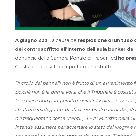
A giugno 2021
, a causa dell’
esplosione di un tubo 
del controsoffitto all’interno dell’aula bunker del
denuncia della Camera Penale di Trapani ed
ho pre
Giustizia, di cui sotto è riportato un estratto:
“Il crollo dei pannelli non è frutto di un avvenimento 
poiché non è la prima volta che il Tribunale è costrett
trapanese non può, peraltro, definirsi isolata, essendo p
strutture inadeguate, di uffici inospitali e insalubri, d
o li frequentano come utenti. […] – Al Ministro della 
intenda assumere per accertare lo stato dei luoghi e m
per garantire la rapida ripresa del processo ‘Scrigno’, 