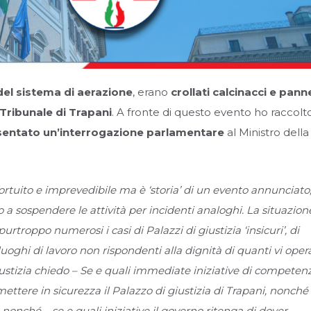
del sistema di aerazione
, erano
crollati calcinacci e panne
 Tribunale di Trapani
. A fronte di questo evento ho raccolto
sentato un’interrogazione parlamentare
al Ministro della
fortuito e imprevedibile ma è ‘storia’ di un evento annunciato
o a sospendere le attività per incidenti analoghi. La situazion
urtroppo numerosi i casi di Palazzi di giustizia ‘insicuri’, di
i luoghi di lavoro non rispondenti alla dignità di quanti vi ope
Giustizia chiedo – Se e quali immediate iniziative di competen
ettere in sicurezza il Palazzo di giustizia di Trapani, nonché
– nonché – se e quali iniziative il governo ritenga di dover