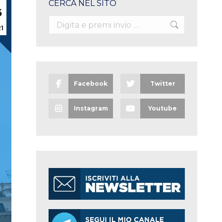
CERCA NEL SITO
6
Search:
1
Facebook
Twitter
Instagram
Youtube