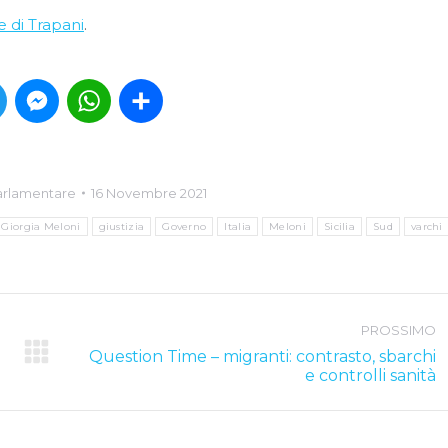
 di Trapani
.
book
Twitter
Messenger
WhatsApp
Condividi
Parlamentare
16 Novembre 2021
Giorgia Meloni
giustizia
Governo
Italia
Meloni
Sicilia
Sud
varchi
PROSSIMO
Question Time – migranti: contrasto, sbarchi
Next
e controlli sanità
post: