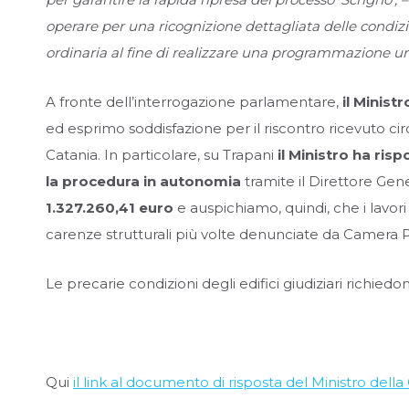
operare per una ricognizione dettagliata delle condizion
ordinaria al fine di realizzare una programmazione uni
A fronte dell’interrogazione parlamentare,
il Minist
ed esprimo soddisfazione per il riscontro ricevuto circa
Catania. In particolare, su Trapani
il Ministro ha ri
la procedura in autonomia
tramite il Direttore Gene
1.327.260,41 euro
e auspichiamo, quindi, che i lavori
carenze strutturali più volte denunciate da Camera Pen
Le precarie condizioni degli edifici giudiziari richie
Qui
il link al documento di risposta del Ministro della 