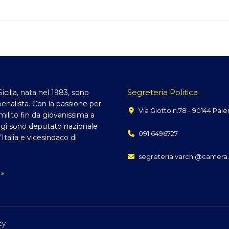
Segreteria Politica
Sicilia, nata nel 1983, sono
enalista. Con la passione per
Via Giotto n.78 - 90144 Pal
, milito fin da giovanissima a
gi sono deputato nazionale
091 6496727
d’Italia e vicesindaco di
segreteria.varchi@camera.
 »
cy