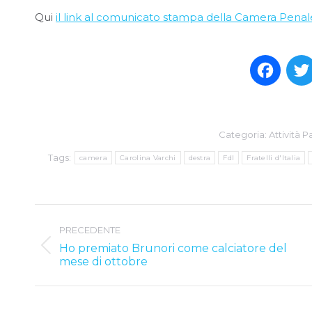
Qui
il link al comunicato stampa della Camera Penale
Face
Categoria:
Attività 
Tags:
camera
Carolina Varchi
destra
FdI
Fratelli d'Italia
Post
PRECEDENTE
navigation
Ho premiato Brunori come calciatore del
Previous
mese di ottobre
post: