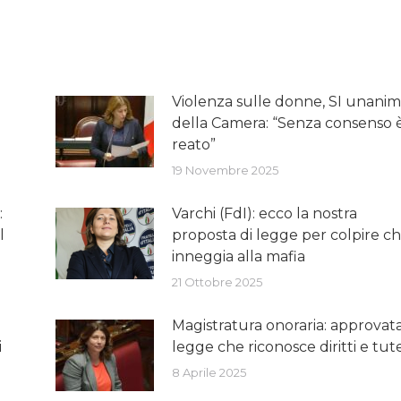
Violenza sulle donne, SI unani
della Camera: “Senza consenso 
reato”
19 Novembre 2025
:
Varchi (FdI): ecco la nostra
l
proposta di legge per colpire ch
inneggia alla mafia
21 Ottobre 2025
Magistratura onoraria: approvata
i
legge che riconosce diritti e tut
8 Aprile 2025