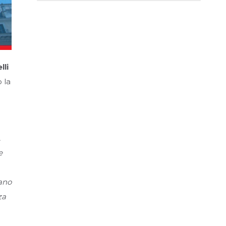
lli
 la
,
e
rano
za