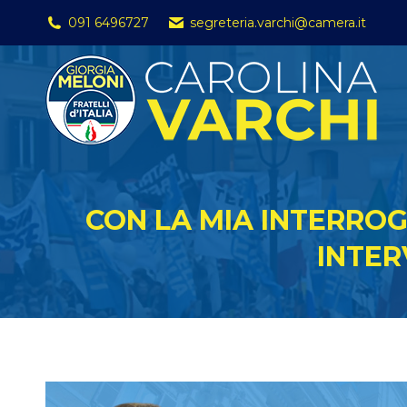
091 6496727
segreteria.varchi@camera.it
CON LA MIA INTERROG
INTER