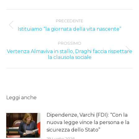
Post
PRECEDENTE
navigation
Previous
Istituiamo “la giornata della vita nascente”
post:
PROSSIMO
Vertenza Almaviva in stallo, Draghi faccia rispettare
Next
la clausola sociale
post:
Leggi anche
Dipendenze, Varchi (FDI): “Con la
nuova legge vince la persona e la
sicurezza dello Stato”
29 Luglio 2026