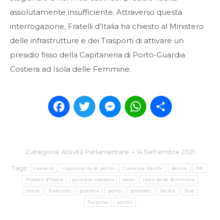
assolutamente insufficiente. Attraverso questa
interrogazione, Fratelli d’Italia ha chiesto al Ministero
delle infrastrutture e dei Trasporti di attivare un
presidio fisso della Capitaneria di Porto-Guardia
Costiera ad Isola delle Femmine.
Facebook
Twitter
Messenger
WhatsApp
Condividi
Categoria:
Attività Parlamentare
14 Settembre 2021
Tags:
camera
capitaneria di porto
Carolina Varchi
destra
FdI
Fratelli d'Italia
guardia costiera
isola
isola delle femmine
mare
Palermo
politica
porto
presidio
Sicilia
Sud
Turismo
varchi