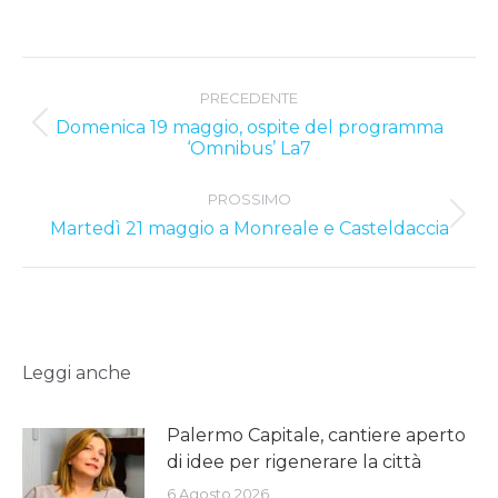
Post
PRECEDENTE
navigation
Domenica 19 maggio, ospite del programma
Previous
‘Omnibus’ La7
post:
PROSSIMO
Next
Martedì 21 maggio a Monreale e Casteldaccia
post:
Leggi anche
Palermo Capitale, cantiere aperto
di idee per rigenerare la città
6 Agosto 2026