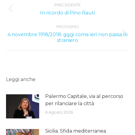
PRECEDENTE
navigation
Previous
In ricordo di Pino Rauti
post:
PROSSIMO
4 novembre 1918/2018: gggi come ieri non passa lo
Next
straniero
post:
Leggi anche
Palermo Capitale, via al percorso
per rilanciare la città
6 Agosto 2026
Sicilia. Sfida mediterranea