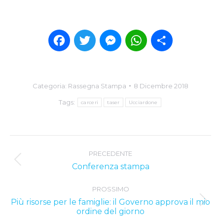
Facebook
Twitter
Messenger
WhatsApp
Condividi
Categoria:
Rassegna Stampa
8 Dicembre 2018
Tags:
carceri
taser
Ucciardone
Post
PRECEDENTE
navigation
Previous
Conferenza stampa
post:
PROSSIMO
Più risorse per le famiglie: il Governo approva il mio
Next
ordine del giorno
post: