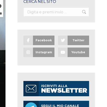
CERCA NEL SITO
9
Search:
8
Facebook
Twitter
Instagram
Youtube