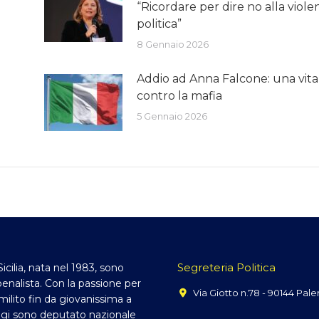
“Ricordare per dire no alla viole
politica”
8 Gennaio 2026
Addio ad Anna Falcone: una vita
contro la mafia
5 Gennaio 2026
Segreteria Politica
Sicilia, nata nel 1983, sono
enalista. Con la passione per
Via Giotto n.78 - 90144 Pal
, milito fin da giovanissima a
gi sono deputato nazionale