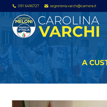
091 6496727
segreteria.varchi@camera.it
A CUS