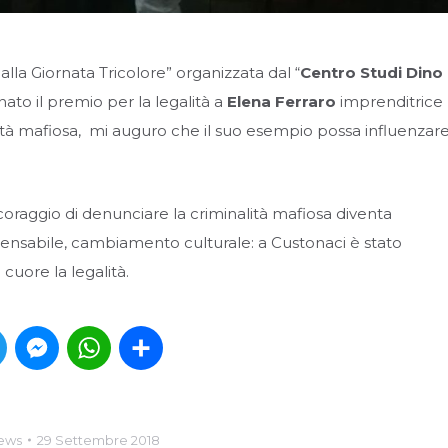
 alla Giornata Tricolore” organizzata dal “
Centro Studi Dino
ato il premio per la legalità a
Elena Ferraro
imprenditrice
ità mafiosa, mi auguro che il suo esempio possa influenzar
oraggio di denunciare la criminalità mafiosa diventa
ensabile, cambiamento culturale: a Custonaci è stato
uore la legalità.
book
Twitter
Messenger
WhatsApp
Condividi
ews
29 Settembre 2018