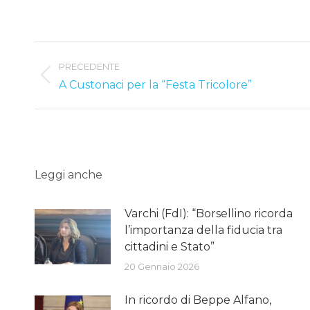
Post
PRECEDENTE
navigation
Previous
A Custonaci per la “Festa Tricolore”
post:
Leggi anche
Varchi (FdI): “Borsellino ricorda
l’importanza della fiducia tra
cittadini e Stato”
20 Gennaio 2026
In ricordo di Beppe Alfano,