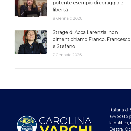
potente esempio di coraggio e
libertà
8 Gennaio 2026
Strage di Acca Larenzia: non
dimentichiamo Franco, Francesco
e Stefano
7 Gennaio 2026
Italiana di 
avvocato p
la politica
Destra. Og